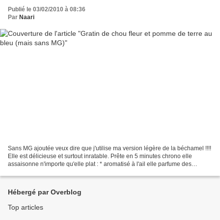
Publié le 03/02/2010 à 08:36
Par
Naari
Sans MG ajoutée veux dire que j'utilise ma version légère de la béchamel !!!!
Elle est délicieuse et surtout inratable. Prête en 5 minutes chrono elle
assaisonne n'importe qu'elle plat : * aromatisé à l'ail elle parfume des
épinards * agrémentée de fromage...
Hébergé par Overblog
Top articles