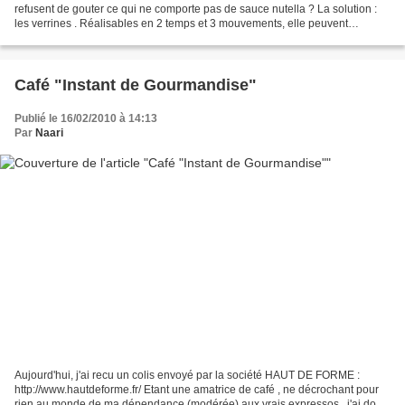
refusent de gouter ce qui ne comporte pas de sauce nutella ? La solution :
les verrines . Réalisables en 2 temps et 3 mouvements, elle peuvent
d'accomoder avec n'importe quel fruit...
Café "Instant de Gourmandise"
Publié le 16/02/2010 à 14:13
Par
Naari
Aujourd'hui, j'ai recu un colis envoyé par la société HAUT DE FORME :
http://www.hautdeforme.fr/ Etant une amatrice de café , ne décrochant pour
rien au monde de ma dépendance (modérée) aux vrais expressos , j'ai donc