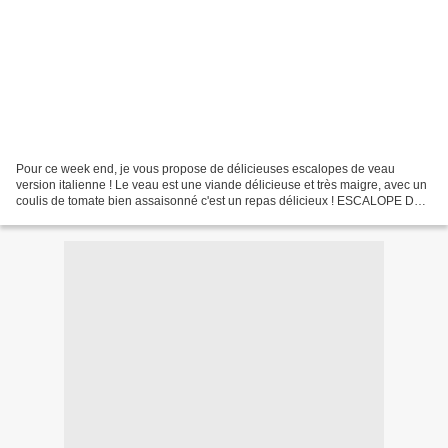
Pour ce week end, je vous propose de délicieuses escalopes de veau
version italienne ! Le veau est une viande délicieuse et très maigre, avec un
coulis de tomate bien assaisonné c'est un repas délicieux ! ESCALOPE DE
VEAU A L'ITALIENNE ( 2 personnes)...