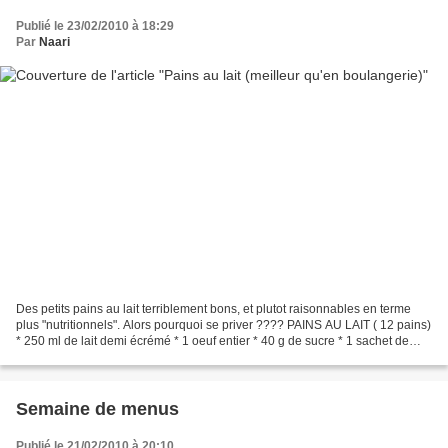
Publié le 23/02/2010 à 18:29
Par
Naari
Des petits pains au lait terriblement bons, et plutot raisonnables en terme
plus "nutritionnels". Alors pourquoi se priver ???? PAINS AU LAIT ( 12 pains)
* 250 ml de lait demi écrémé * 1 oeuf entier * 40 g de sucre * 1 sachet de
sucre vanillé * 500g de...
Semaine de menus
Publié le 21/02/2010 à 20:10