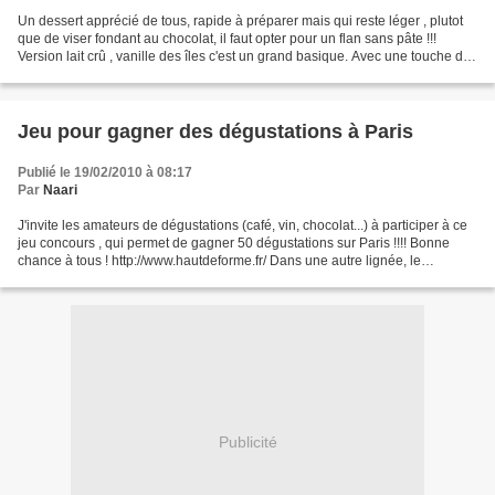
Un dessert apprécié de tous, rapide à préparer mais qui reste léger , plutot
que de viser fondant au chocolat, il faut opter pour un flan sans pâte !!!
Version lait crû , vanille des îles c'est un grand basique. Avec une touche de
pralinoise cela rajoute...
Jeu pour gagner des dégustations à Paris
Publié le 19/02/2010 à 08:17
Par
Naari
J'invite les amateurs de dégustations (café, vin, chocolat...) à participer à ce
jeu concours , qui permet de gagner 50 dégustations sur Paris !!!! Bonne
chance à tous ! http://www.hautdeforme.fr/ Dans une autre lignée, le
concours du nouveau né de Ligne...
Publicité