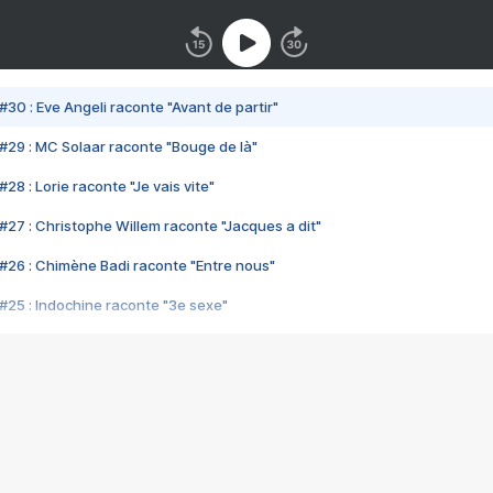
#30 : Eve Angeli raconte "Avant de partir"
#29 : MC Solaar raconte "Bouge de là"
28 : Lorie raconte "Je vais vite"
#27 : Christophe Willem raconte "Jacques a dit"
#26 : Chimène Badi raconte "Entre nous"
#25 : Indochine raconte "3e sexe"
#24 : Zaho raconte "C'est chelou"
#23 : Patrick Bruel raconte "Au café des délices"
#22 : Kyo raconte "Le chemin"
#21 : Nolwenn Leroy raconte "Cassé"