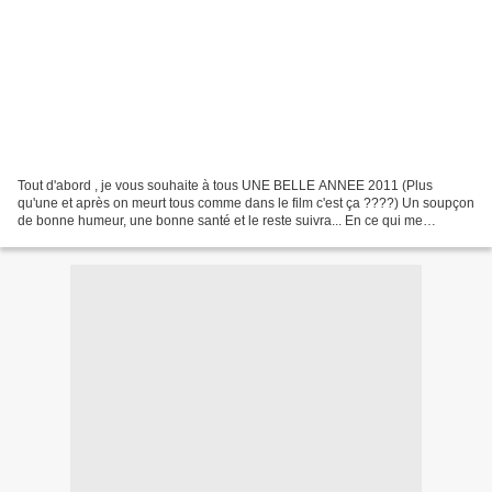
Tout d'abord , je vous souhaite à tous UNE BELLE ANNEE 2011 (Plus
qu'une et après on meurt tous comme dans le film c'est ça ????) Un soupçon
de bonne humeur, une bonne santé et le reste suivra... En ce qui me
concerne je risque d'être moins disponible...