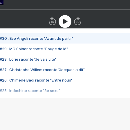
#30 : Eve Angeli raconte "Avant de partir"
#29 : MC Solaar raconte "Bouge de là"
28 : Lorie raconte "Je vais vite"
#27 : Christophe Willem raconte "Jacques a dit"
#26 : Chimène Badi raconte "Entre nous"
#25 : Indochine raconte "3e sexe"
#24 : Zaho raconte "C'est chelou"
#23 : Patrick Bruel raconte "Au café des délices"
#22 : Kyo raconte "Le chemin"