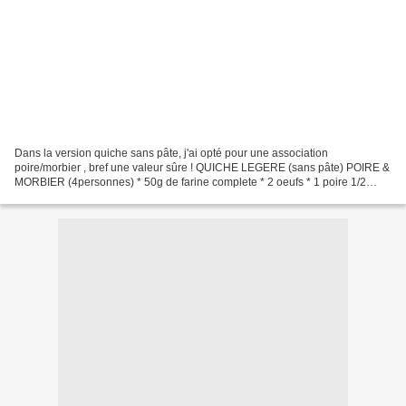
Dans la version quiche sans pâte, j'ai opté pour une association
poire/morbier , bref une valeur sûre ! QUICHE LEGERE (sans pâte) POIRE &
MORBIER (4personnes) * 50g de farine complete * 2 oeufs * 1 poire 1/2
(type conférence) * 80g de morbier au lait...