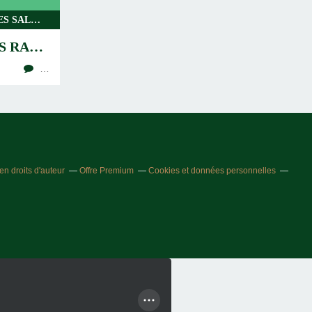
PIZZAS - QUICHES ET TARTES SALES, INDEX DES RECETTES SALEES LEGERES
TARTE FINES SALÉES RAPIDES ET LÉGÈRES
…
n droits d'auteur
Offre Premium
Cookies et données personnelles