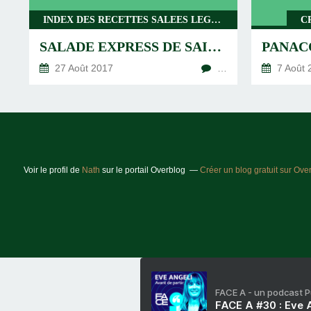
INDEX DES RECETTES SALEES LEGERES, LEGUMES, PLATS COMPLETS
C
SALADE EXPRESS DE SAISON
27 Août 2017
…
7 Août 
Voir le profil de
Nath
sur le portail Overblog
Créer un blog gratuit sur Ove
FACE A - un podcast 
FACE A #30 : Eve A