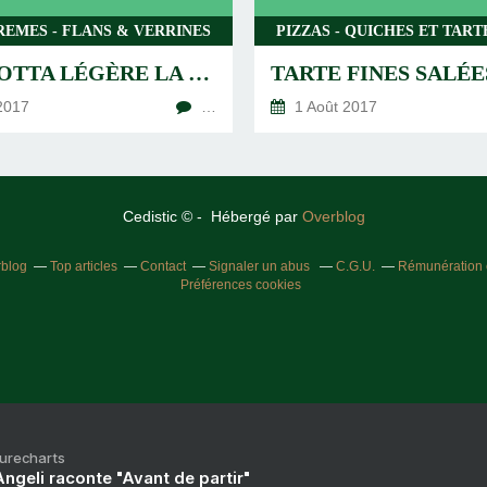
REMES - FLANS & VERRINES
PANACOTTA LÉGÈRE LA RECETTE !
2017
…
1 Août 2017
Cedistic © - Hébergé par
Overblog
rblog
Top articles
Contact
Signaler un abus
C.G.U.
Rémunération e
Préférences cookies
Purecharts
ngeli raconte "Avant de partir"