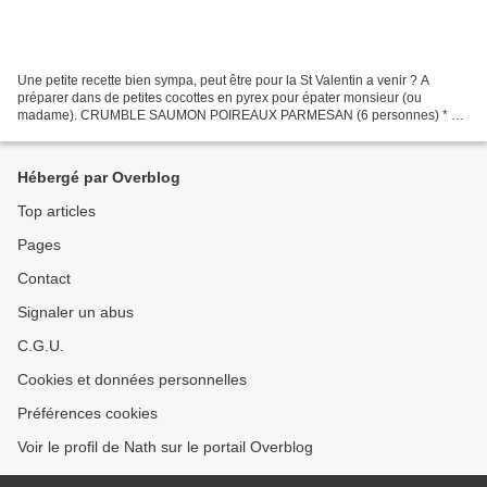
Une petite recette bien sympa, peut être pour la St Valentin a venir ? A
préparer dans de petites cocottes en pyrex pour épater monsieur (ou
madame). CRUMBLE SAUMON POIREAUX PARMESAN (6 personnes) * 6
filets de saumon frais * 5 poireaux * 80ml de vin...
Hébergé par Overblog
Top articles
Pages
Contact
Signaler un abus
C.G.U.
Cookies et données personnelles
Préférences cookies
Voir le profil de Nath sur le portail Overblog