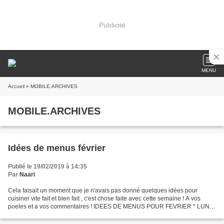
Publicité
MENU
Accueil
» MOBILE.ARCHIVES
MOBILE.ARCHIVES
Idées de menus février
Publié le 19/02/2019 à 14:35
Par
Naari
Cela faisait un moment que je n'avais pas donné quelques idées pour
cuisiner vite fait et bien fait , c'est chose faite avec cette semaine ! A vos
poeles et a vos commentaires ! IDEES DE MENUS POUR FEVRIER * LUNDI
: Midi : Purée de légumes verts, émincé...