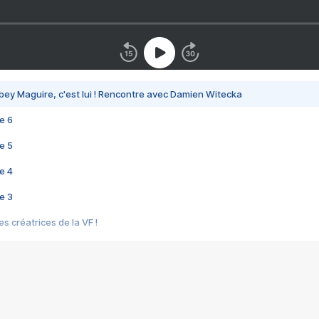
bey Maguire, c'est lui ! Rencontre avec Damien Witecka
e 6
e 5
e 4
e 3
s créatrices de la VF !
e 2
e 1
e Mektoub My Love arrive enfin ! Rencontre avec Shaïn Boumedine et Sal