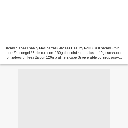
Barres glacees healty Mes barres Glacees Healthy Pour 6 a 8 barres 8min
prepa/9h congel / 5min cuisson. 180g chocolat noir patissier 40g cacahuetes
non salees grillees Biscuit 120g praline 2 cspe Sirop erable ou sirop agave
1 cspe farine coco Moelleux...